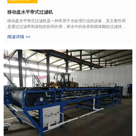
移动盘水平带式过滤机
移动盘水平带式过滤机是一种常用于水处理行业的设备，其主要作用
是通过过滤带和滚轮的协同作用，将水中的杂质和固体颗粒过滤掉，
从而达到净化水质的目的。这种过滤机具有移动方便、操作简单、效
阅读详情 >>
率高等优点，被广泛应用于工业废水处理、城市污水处理、水处理厂
等领域。