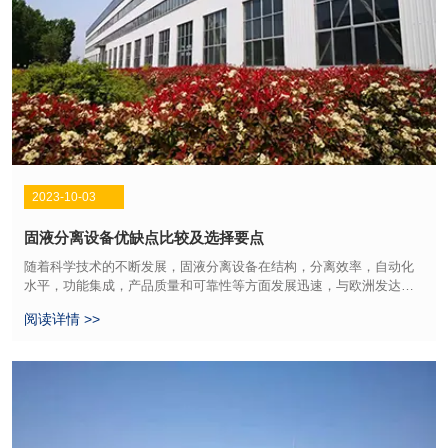
2023-10-03
固液分离设备优缺点比较及选择要点
随着科学技术的不断发展，固液分离设备在结构，分离效率，自动化
水平，功能集成，产品质量和可靠性等方面发展迅速，与欧洲发达国
家的性能差距越来越小。行业应用继续广泛。浆液中需要固液分离设
阅读详情 >>
备的许多固体颗粒非常细。而且，它们越来越细，总的发展趋势是要
求滤液的澄清度高和滤渣的水分含量低，以减少干燥和进一步处理的
工作量，从而降低了固液分离的成本。主要目标是工业废水，城市污
水和污泥的脱水。