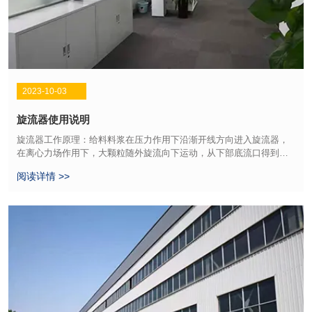
2023-10-03
旋流器使用说明
旋流器工作原理：给料料浆在压力作用下沿渐开线方向进入旋流器，
在离心力场作用下，大颗粒随外旋流向下运动，从下部底流口得到粒
度粗的底流产物，细颗粒随内旋流向上运动，从上部溢流管得到粒度
阅读详情 >>
细的溢流产物。